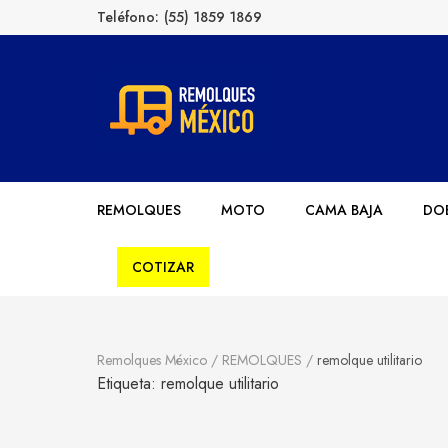
Teléfono:
(55) 1859 1869
Remolques México
Fabricantes de Remolques en México
REMOLQUES
MOTO
CAMA BAJA
DOB
COTIZAR
Remolques México
/
REMOLQUES
/
remolque utilitario
Etiqueta:
remolque utilitario