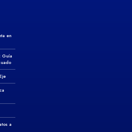
ta en
: Guía
ecuado
Eje
ca
atos a