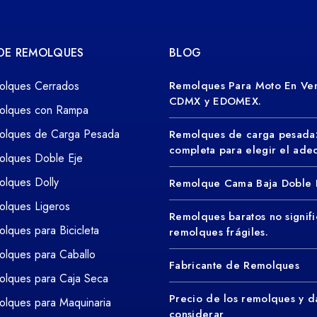
 DE REMOLQUES
BLOG
olques Cerrados
Remolques Para Moto En Ven
CDMX y EDOMEX.
olques con Rampa
olques de Carga Pesada
Remolques de carga pesada
completa para elegir el ad
olques Doble Eje
lques Dolly
Remolque Cama Baja Doble 
lques Ligeros
Remolques baratos no signifi
lques para Bicicleta
remolques frágiles.
lques para Caballo
Fabricante de Remolques
lques para Caja Seca
Precio de los remolques y d
lques para Maquinaria
considerar