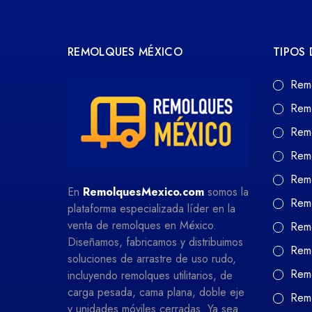
REMOLQUES MÉXICO
TIPOS
Rem
Rem
Rem
Rem
Remo
En
RemolquesMexico.com
somos la
Remo
plataforma especializada líder en la
venta de remolques en México.
Remo
Diseñamos, fabricamos y distribuimos
Remo
soluciones de arrastre de uso rudo,
Remo
incluyendo remolques utilitarios, de
carga pesada, cama plana, doble eje
Remo
y unidades móviles cerradas. Ya sea