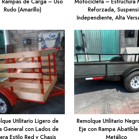
n Rampas de Carga – Uso
Motocicleta – Estructura 
Rudo (Amarillo)
Reforzada, Suspens
Independiente, Alta Versa
que Utilitario Ligero de
Remolque Utilitario Negr
a General con Lados de
Eje con Rampa Abatible 
ra Estilo Red y Chasis
Metálico