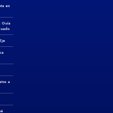
ta en
: Guía
ecuado
Eje
ca
atos a
ué