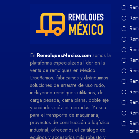
Rem
Rem
Rem
Rem
Remo
En
RemolquesMexico.com
somos la
Remo
plataforma especializada líder en la
venta de remolques en México.
Remo
Diseñamos, fabricamos y distribuimos
Remo
soluciones de arrastre de uso rudo,
Remo
incluyendo remolques utilitarios, de
carga pesada, cama plana, doble eje
Remo
y unidades móviles cerradas. Ya sea
Rem
para el transporte de maquinaria,
proyectos de construcción o logística
Remo
industrial, ofrecemos el catálogo de
Eme
equipos y accesorios más robusto y