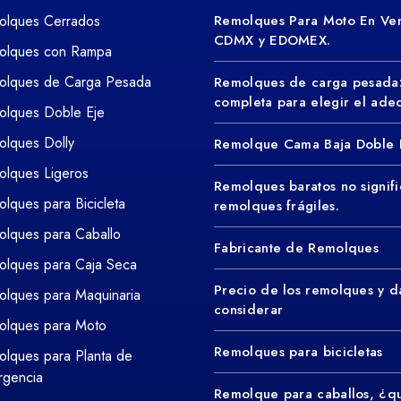
olques Cerrados
Remolques Para Moto En Ven
CDMX y EDOMEX.
olques con Rampa
olques de Carga Pesada
Remolques de carga pesada
completa para elegir el ad
olques Doble Eje
lques Dolly
Remolque Cama Baja Doble 
lques Ligeros
Remolques baratos no signifi
lques para Bicicleta
remolques frágiles.
lques para Caballo
Fabricante de Remolques
lques para Caja Seca
Precio de los remolques y d
lques para Maquinaria
considerar
olques para Moto
Remolques para bicicletas
lques para Planta de
rgencia
Remolque para caballos, ¿q