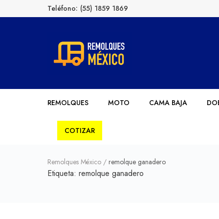
Teléfono:
(55) 1859 1869
Remolques México
Fabricantes de Remolques en México
REMOLQUES
MOTO
CAMA BAJA
DOB
COTIZAR
Remolques México
/
remolque ganadero
Etiqueta:
remolque ganadero