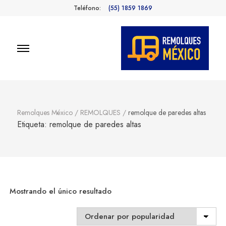
Teléfono:
(55) 1859 1869
Remolques
Fabricantes de Remolques en
México
México
Remolques México
/
REMOLQUES
/
remolque de paredes altas
Etiqueta:
remolque de paredes altas
Mostrando el único resultado