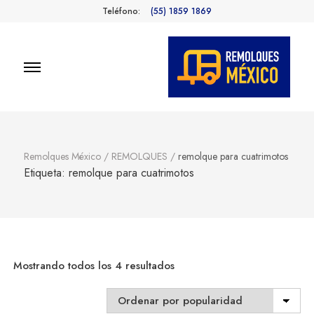
Teléfono:
(55) 1859 1869
Remolques
Fabricantes de Remolques en
México
México
Remolques México
/
REMOLQUES
/
remolque para cuatrimotos
Etiqueta:
remolque para cuatrimotos
Sorted
Mostrando todos los 4 resultados
by
popularity