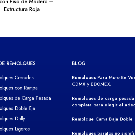
 con Piso de Madera –
Estructura Roja
 DE REMOLQUES
BLOG
olques Cerrados
Remolques Para Moto En Ven
CDMX y EDOMEX.
olques con Rampa
olques de Carga Pesada
Remolques de carga pesada
completa para elegir el ad
olques Doble Eje
lques Dolly
Remolque Cama Baja Doble 
lques Ligeros
Remolques baratos no signifi