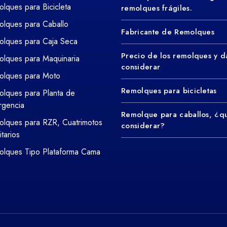
lques para Bicicleta
remolques frágiles.
lques para Caballo
Fabricante de Remolques
lques para Caja Seca
Precio de los remolques y d
lques para Maquinaria
considerar
olques para Moto
Remolques para bicicletas
lques para Planta de
rgencia
Remolque para caballos, ¿q
lques para RZR, Cuatrimotos
considerar?
litarios
lques Tipo Plataforma Cama