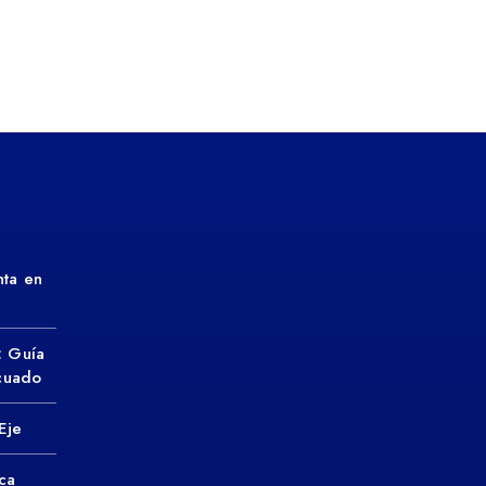
ta en
: Guía
ecuado
Eje
ca