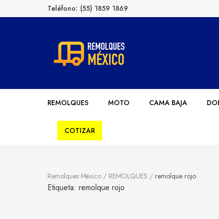
Teléfono:
(55) 1859 1869
Remolques México
Fabricantes de Remolques en México
REMOLQUES
MOTO
CAMA BAJA
DOB
COTIZAR
Remolques México
/
REMOLQUES
/
remolque rojo
Etiqueta:
remolque rojo