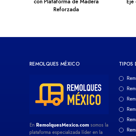
con Plataforma de Madera
Eje
Reforzada
REMOLQUES MÉXICO
TIPOS
Rem
Rem
Rem
Rem
Remo
En
RemolquesMexico.com
somos la
Remo
plataforma especializada líder en la